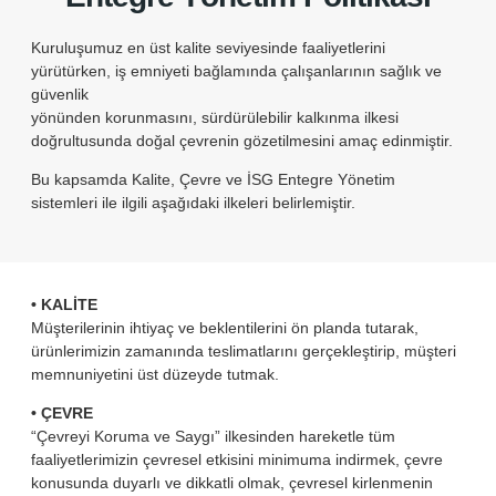
Patlay
Pat
Kuruluşumuz en üst kalite seviyesinde faaliyetlerini
Madde
yürütürken, iş emniyeti bağlamında çalışanlarının sağlık ve
Eğiti
güvenlik
1,2,3,
yönünden korunmasını, sürdürülebilir kalkınma ilkesi
Mü
doğrultusunda doğal çevrenin gözetilmesini amaç edinmiştir.
Devir
Bu kapsamda Kalite, Çevre ve İSG Entegre Yönetim
Mü
sistemleri ile ilgili aşağıdaki ilkeleri belirlemiştir.
Patla
Bertar
Mü
Patlay
• KALİTE
Ayıkl
Müşterilerinin ihtiyaç ve beklentilerini ön planda tutarak,
Dönü
ürünlerimizin zamanında teslimatlarını gerçekleştirip, müşteri
Mü
memnuniyetini üst düzeyde tutmak.
Patlay
Patla
• ÇEVRE
İmhas
“Çevreyi Koruma ve Saygı” ilkesinden hareketle tüm
faaliyetlerimizin çevresel etkisini minimuma indirmek, çevre
Mü
konusunda duyarlı ve dikkatli olmak, çevresel kirlenmenin