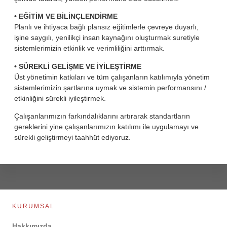
Yönet
Organ
• EĞİTİM VE BİLİNÇLENDİRME
Yöneti
Planlı ve ihtiyaca bağlı plansız eğitimlerle çevreye duyarlı,
Progr
işine saygılı, yenilikçi insan kaynağını oluşturmak suretiyle
sistemlerimizin etkinlik ve verimliliğini arttırmak.
Ürü
Ine
• SÜREKLİ GELİŞME VE İYİLEŞTİRME
Produ
Üst yönetimin katkıları ve tüm çalışanların katılımıyla yönetim
sistemlerimizin şartlarına uymak ve sistemin performansını /
Adv
etkinliğini sürekli iyileştirmek.
Tank 
Repli
Çalışanlarımızın farkındalıklarını artırarak standartların
Blo
gereklerini yine çalışanlarımızın katılımı ile uygulamayı ve
Tank 
sürekli geliştirmeyi taahhüt ediyoruz.
CB
Train
CBR
Produ
Equi
EOD
KURUMSAL
Produ
Equi
Hakkımızda