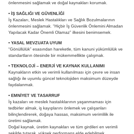
Patlay
önlenmesini sağlamak ve doğal kaynakları korumak.
Yönet
Mü
• İŞ SAĞLIĞI VE GÜVENLİĞİ
Patlay
İş Kazaları, Meslek Hastalıkları ve Sağlık Bozulmalarının
Kalif
önlenmesini sağlamak. “Hiçbir İş Güvenlik Önlemini Almadan
Kir
Yapılacak Kadar Önemli Olamaz” ilkesini benimsemek.
Alan 
• YASAL MEVZUATA UYUM
İns
“Gönüllülük” esasından hareketle, tüm kanuni yükümlülük ve
Mayın
standartların ötesinde bir mükemmellikte çalışmak.
Dan
Hizme
• TEKNOLOJİ – ENERJİ VE KAYNAK KULLANIMI
Kaynakların etkin ve verimli kullanılması için çevre ve insan
MSB
sağlığı ile uyumlu güncel teknolojiden maksimum düzeyde
(Kİ)
faydalanmak.
MSB
Güven
• EMNİYET VE TASARRUF
(TGB
İş kazaları ve meslek hastalıklarının yaşanmaması için
MSB
tedbirler almak, iş kayıplarını önlemek ve çalışanları
Belges
bilinçlendirerek, doğaya hassas, maksimum verimlilik ile
üretimi sağlamak.
Sav
Doğal kaynak, üretim kaynakları ve tüm girdileri en verimli
İnsan
şekilde tutarak, yüksek performans elde edebilmek.