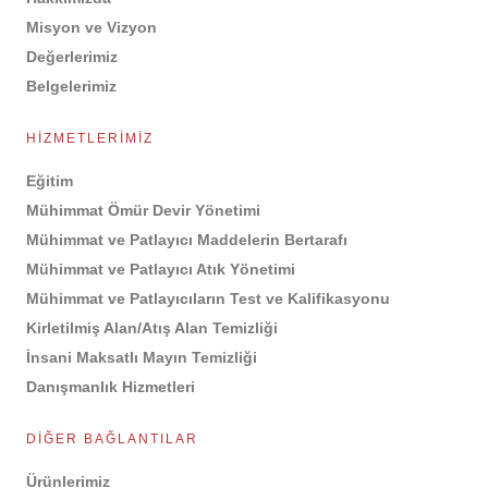
Exp
Misyon ve Vizyon
Chemi
Ine
Değerlerimiz
Train
Belgelerimiz
Mil
Deco
HIZMETLERIMIZ
Rep
Fortif
Eğitim
Syst
Mühimmat Ömür Devir Yönetimi
Rep
Weap
Mühimmat ve Patlayıcı Maddelerin Bertarafı
R-
Mühimmat ve Patlayıcı Atık Yönetimi
Robo
Mühimmat ve Patlayıcıların Test ve Kalifikasyonu
Pro
Kirletilmiş Alan/Atış Alan Temizliği
İnsani Maksatlı Mayın Temizliği
Mü
Patlay
Danışmanlık Hizmetleri
Dönüş
15
DIĞER BAĞLANTILAR
Fabri
Haf
Ürünlerimiz