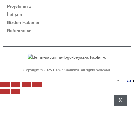
Mühi
Projelerimiz
Tesis
İletişim
Ref
Bizden Haberler
Biz
Referanslar
Haber
DE
Akad
İlet
Türk
Copyright © 2025 Demir Savunma, All rights reserved.
X