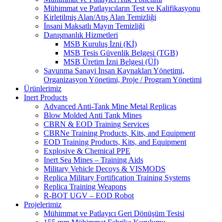
Mühimmat ve Patlayıcıların Test ve Kalifikasyonu
Kirletilmiş Alan/Atış Alan Temizliği
İnsani Maksatlı Mayın Temizliği
Danışmanlık Hizmetleri
MSB Kuruluş İzni (Kİ)
MSB Tesis Güvenlik Belgesi (TGB)
MSB Üretim İzni Belgesi (Üİ)
Savunma Sanayi İnsan Kaynakları Yönetimi,
Organizasyon Yönetimi, Proje / Program Yönetimi
Ürünlerimiz
Inert Products
Advanced Anti-Tank Mine Metal Replicas
Blow Molded Anti Tank Mines
CBRN & EOD Training Services
CBRNe Training Products, Kits, and Equipment
EOD Training Products, Kits, and Equipment
Explosive & Chemical PPE
Inert Sea Mines – Training Aids
Military Vehicle Decoys & VISMODS
Replica Military Fortification Training Systems
Replica Training Weapons
R-BOT UGV – EOD Robot
Projelerimiz
Mühimmat ve Patlayıcı Geri Dönüşüm Tesisi