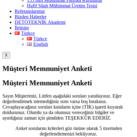
155 mm Mühimmat Fabrika Kurulumu
Hafif Silah Mühimmat Üretim Tesisi
Referanslarımız
Bizden Haberler
DETOTEKNİK Akademi
İletişim
Türkçe
Türkçe
English
X
Müşteri Memnuniyet Anketi
Müşteri Memnuniyet Anketi
Sayın Müşterimiz, Lütfen aşağıdaki soruları yanıtlayınız. Eğer
değerlendirmek istemediğiniz soru varsa boş bırakınız.
Cevaplayacağınız soruları kutuların içine (TİK) işareti koyarak
doldurunuz. Olumlu ya da olumsuz vereceğiniz bilgiler ve
ayırdığınız zaman için şimdiden TEŞEKKÜR EDERİZ.
Anket sorularını kriterleri göz önüne alarak 5 üzerinden
değerlendirmenizi bekliyoruz.