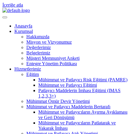
İçeriğe atla
Anasayfa
Kurumsal
Hakkımızda
Misyon ve Vizyonumuz
Değerlerimiz
Belgelerimiz
Müşteri Memnuniyet Anketi
Entegre Yönetim Politikası
Hizmetlerimiz
Eğitim
Mühimmat ve Patlayıcı Risk Eğitimi (PAMRE)
Mühimmat ve Patlayıcı Eğitimi
Patlayıcı Maddelerin İmhası Eğitimi (IMAS
1,2,3,3+)
Mühimmat Ömür Devir Yönetimi
Mühimmat ve Patlayıcı Maddelerin Bertarafı
Mühimmat ve Patlayıcıların Ayırma Ayıklaması
ve Geri Dönüşümü
Mühimmat ve Patlayıcıların Patlatarak ve
Yakarak İmhası
Mühimmat ve Patlayıcı Atık Yönetimi