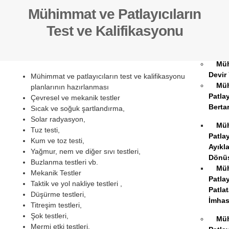
Patlay
Mühimmat ve Patlayıcıların
Pat
Madde
Test ve Kalifikasyonu
Eğiti
1,2,3,
Mü
Devir
Mühimmat ve patlayıcıların test ve kalifikasyonu
Mü
planlarının hazırlanması
Patla
Çevresel ve mekanik testler
Bertar
Sıcak ve soğuk şartlandırma,
Solar radyasyon,
Mü
Tuz testi,
Patlay
Kum ve toz testi,
Ayıkl
Yağmur, nem ve diğer sıvı testleri,
Dönü
Buzlanma testleri vb.
Mü
Mekanik Testler
Patlay
Taktik ve yol nakliye testleri ,
Patla
Düşürme testleri,
İmhas
Titreşim testleri,
Şok testleri,
Mü
Mermi etki testleri,