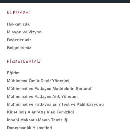
Exp
Chemi
KURUMSAL
Ine
Train
Hakkımızda
Mil
Misyon ve Vizyon
Deco
Rep
Değerlerimiz
Fortif
Belgelerimiz
Syst
Rep
HIZMETLERIMIZ
Weap
R-
Eğitim
Robo
Mühimmat Ömür Devir Yönetimi
Pro
Mühimmat ve Patlayıcı Maddelerin Bertarafı
Mü
Mühimmat ve Patlayıcı Atık Yönetimi
Patlay
Mühimmat ve Patlayıcıların Test ve Kalifikasyonu
Dönüş
Kirletilmiş Alan/Atış Alan Temizliği
15
İnsani Maksatlı Mayın Temizliği
Fabri
Haf
Danışmanlık Hizmetleri