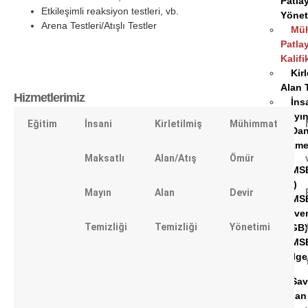
Patlay
Etkileşimli reaksiyon testleri, vb.
Yönet
Arena Testleri/Atışlı Testler
Mü
Patlay
Kalif
Kir
Alan 
Hizmetlerimiz
İns
Mayın
Eğitim
İnsani
Kirletilmiş
Mühimmat
Dan
Hizme
Maksatlı
Alan/Atış
Ömür
MSB
(Kİ)
Mayın
Alan
Devir
MSB
Güven
Temizliği
Temizliği
Yönetimi
(TGB
MSB
Belges
Sav
İnsan