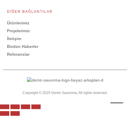
Mühi
Tesis
DIĞER BAĞLANTILAR
Ref
Ürünlerimiz
Biz
Projelerimiz
Haber
DE
İletişim
Akad
Bizden Haberler
İlet
Referanslar
Türk
Copyright © 2025 Demir Savunma, All rights reserved.
X